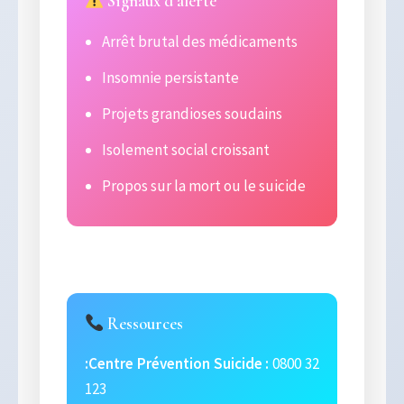
Signaux d’alerte
Arrêt brutal des médicaments
Insomnie persistante
Projets grandioses soudains
Isolement social croissant
Propos sur la mort ou le suicide
Ressources
:Centre Prévention Suicide :
0800 32
123