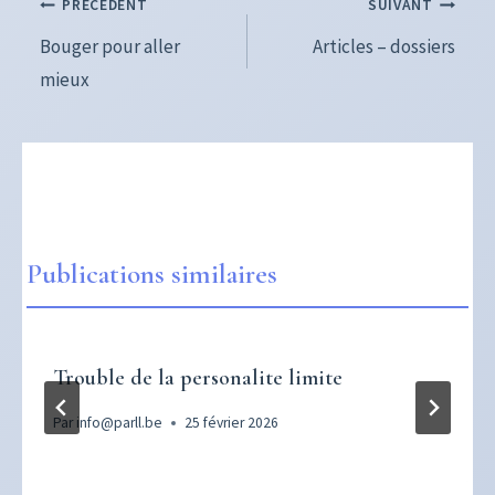
Navigation
PRÉCÉDENT
SUIVANT
de
Bouger pour aller
Articles – dossiers
mieux
l’article
Publications similaires
Trouble de la personalite limite
Par
info@parll.be
25 février 2026