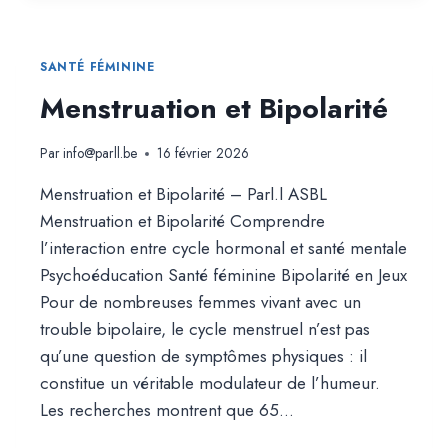
:
AU-
DELÀ
SANTÉ FÉMININE
DU
Menstruation et Bipolarité
DIAGNOSTIC
Par
info@parll.be
16 février 2026
Menstruation et Bipolarité – Parl.l ASBL
Menstruation et Bipolarité Comprendre
l’interaction entre cycle hormonal et santé mentale
Psychoéducation Santé féminine Bipolarité en Jeux
Pour de nombreuses femmes vivant avec un
trouble bipolaire, le cycle menstruel n’est pas
qu’une question de symptômes physiques : il
constitue un véritable modulateur de l’humeur.
Les recherches montrent que 65…