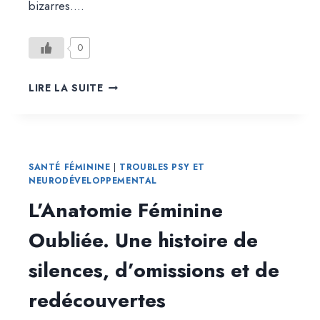
bizarres….
0
LE
LIRE LA SUITE
CYCLE
INVISIBLE.
COMMENT
LA
MÉDECINE
SANTÉ FÉMININE
|
TROUBLES PSY ET
IGNORE
NEURODÉVELOPPEMENTAL
LES
L’Anatomie Féminine
HORMONES
(SAUF
Oubliée. Une histoire de
POUR
BLÂMER)
silences, d’omissions et de
redécouvertes