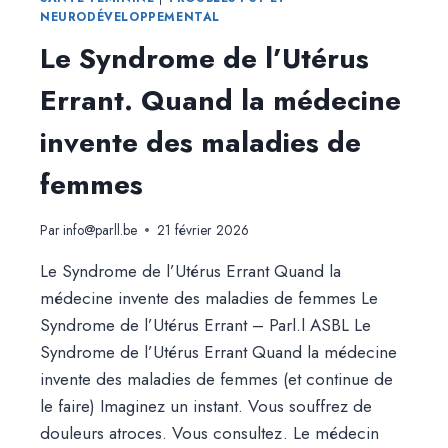
SILENCES,
NEURODÉVELOPPEMENTAL
D’OMISSIONS
Le Syndrome de l’Utérus
ET
DE
Errant. Quand la médecine
REDÉCOUVERTES
invente des maladies de
femmes
Par
info@parll.be
21 février 2026
Le Syndrome de l’Utérus Errant Quand la
médecine invente des maladies de femmes Le
Syndrome de l’Utérus Errant – Parl.l ASBL Le
Syndrome de l’Utérus Errant Quand la médecine
invente des maladies de femmes (et continue de
le faire) Imaginez un instant. Vous souffrez de
douleurs atroces. Vous consultez. Le médecin