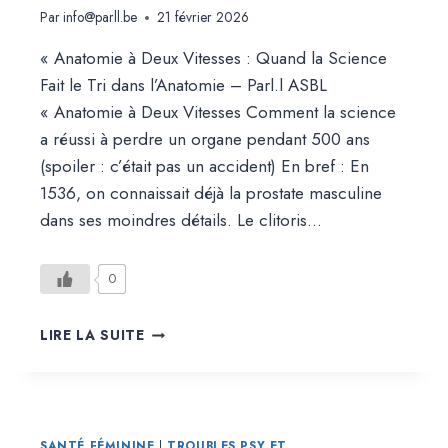
Par
info@parll.be
21 février 2026
« Anatomie à Deux Vitesses : Quand la Science
Fait le Tri dans l’Anatomie – Parl.l ASBL
« Anatomie à Deux Vitesses Comment la science
a réussi à perdre un organe pendant 500 ans
(spoiler : c’était pas un accident) En bref : En
1536, on connaissait déjà la prostate masculine
dans ses moindres détails. Le clitoris…
0
L’ANATOMIE
LIRE LA SUITE
FÉMININE
OUBLIÉE.
UNE
HISTOIRE
DE
SANTÉ FÉMININE
|
TROUBLES PSY ET