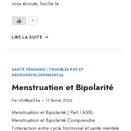
vous écoute, hoche la…
0
LE
LIRE LA SUITE
SYNDROME
DE
L’UTÉRUS
ERRANT.
QUAND
SANTÉ FÉMININE
|
TROUBLES PSY ET
LA
NEURODÉVELOPPEMENTAL
MÉDECINE
Menstruation et Bipolarité
INVENTE
DES
MALADIES
Par
info@parll.be
13 février 2026
DE
FEMMES
Menstruation et Bipolarité | Parl.l ASBL
Menstruation et Bipolarité Comprendre
l’interaction entre cycle hormonal et santé mentale