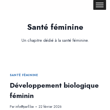
Aller
au
contenu
Santé féminine
Un chapitre dédié à la santé féminine.
SANTÉ FÉMININE
Développement biologique
féminin
Par
info@parll.be
22 février 2026