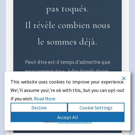
pas toqués.
Il révèle combien nous
le sommes déjà.
Peut-être est-il temps d’admettre que
nous sommes tous, à des degrés divers,
un peu « toqués ». Que la différence entre
This website uses cookies to improve your experience.
le député qui tweete sa condamnation
We\'ll assume you\'re ok with this, but you can opt-out
de TikTok depuis son smartphone et
if you wish.
Read More
l’adolescent qui danse dans sa chambre
Decline
Cookie Settings
est plus mince qu’il n’y paraît.
Accept All
Powered by
WPLP Compliance Platform