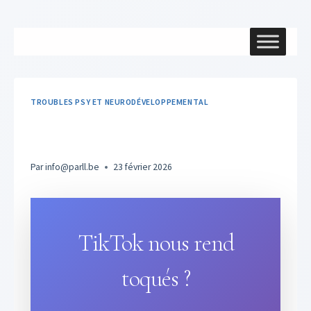
Aller
au
contenu
TROUBLES PSY ET NEURODÉVELOPPEMENTAL
TikTok nous rend toqués ?
Par
info@parll.be
23 février 2026
TikTok nous rend
toqués ?