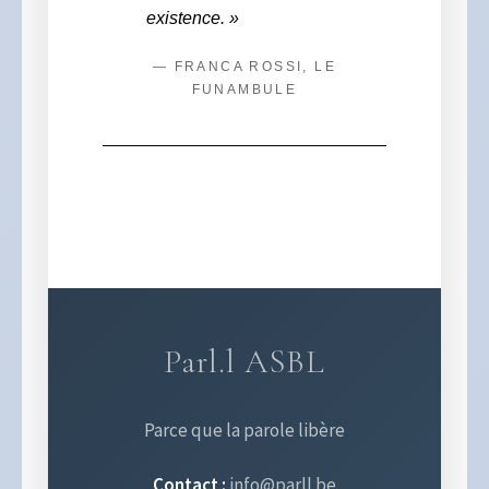
existence. »
— FRANCA ROSSI, LE
FUNAMBULE
Parl.l ASBL
Parce que la parole libère
Contact :
info@parll.be