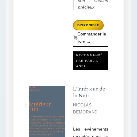
son soutien
précieux.
DISPONIBLE
Commander le
livre →
RECOMMANDÉ
PAR PARL.L
ASBL
L’Intérieur de
la Nuit
NICOLAS
DEMORAND
Les événements
racontés dans ce