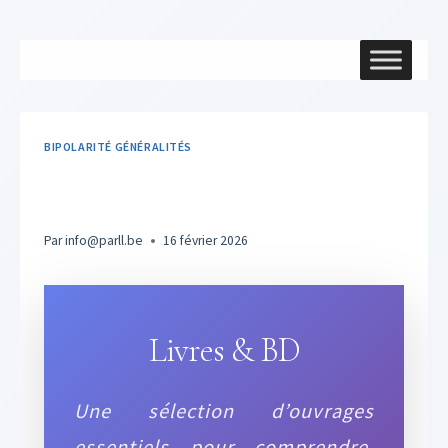
Aller
au
contenu
BIPOLARITÉ GÉNÉRALITÉS
Livres & BD
Par
info@parll.be
16 février 2026
Livres & BD
Une sélection d’ouvrages
essentiels pour comprendre,