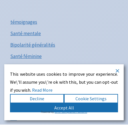
témoignages
Santé mentale
Bipolarité généralités
Santé féminine
troubles psy et neurodéveloppemental
This website uses cookies to improve your experience.
We\'ll assume you\'re ok with this, but you can opt-out
if you wish.
Read More
Decline
Cookie Settings
Accept All
© 2026 parl.l ASBL - Thème WordPress par
Kadence
Powered by
WPLP Compliance Platform
WP