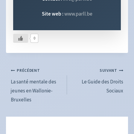
Site web :
www.parll.be
0
Navigation
PRÉCÉDENT
SUIVANT
de
La santé mentale des
Le Guide des Droits
jeunes en Wallonie-
Sociaux
l’article
Bruxelles