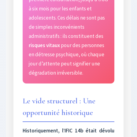
à six mois pour les enfants et
adolescents. Ces délais ne sont pas
de simples inconvénients
administratifs : ils constituent des
risques vitaux
pour des personnes
en détresse psychique, où chaque
jour d’attente peut signifier une
dégradation irréversible.
Le vide structurel : Une
opportunité historique
Historiquement, l’IFIC 14b était dévolu