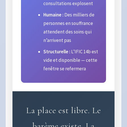
consultations explosent
Humaine :
Des milliers de
personnes en souffrance
attendent des soins qui
n’arrivent pas
Structurelle :
L’IFIC 14b est
vide et disponible — cette
fenêtre se refermera
La place est libre. Le
barème existe. La