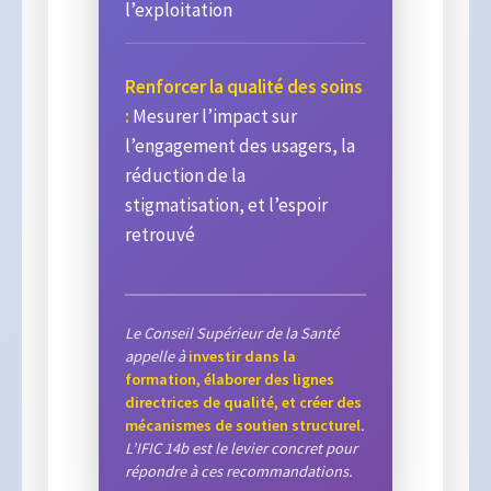
l’exploitation
Renforcer la qualité des soins
:
Mesurer l’impact sur
l’engagement des usagers, la
réduction de la
stigmatisation, et l’espoir
retrouvé
Le Conseil Supérieur de la Santé
appelle à
investir dans la
formation, élaborer des lignes
directrices de qualité, et créer des
mécanismes de soutien structurel
.
L’IFIC 14b est le levier concret pour
répondre à ces recommandations.