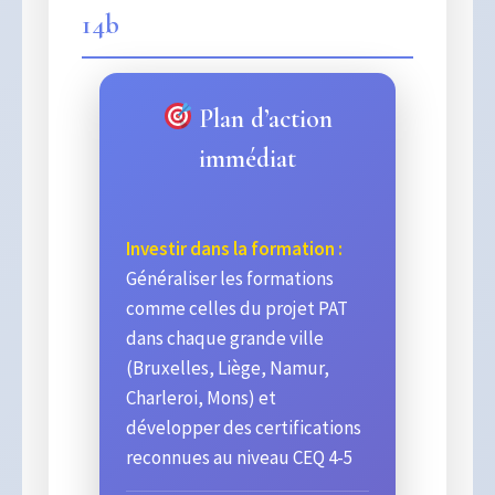
14b
Plan d’action
immédiat
Investir dans la formation :
Généraliser les formations
comme celles du projet PAT
dans chaque grande ville
(Bruxelles, Liège, Namur,
Charleroi, Mons) et
développer des certifications
reconnues au niveau CEQ 4-5