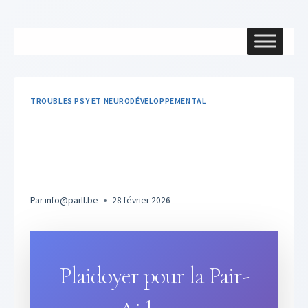
Aller
au
contenu
TROUBLES PSY ET NEURODÉVELOPPEMENTAL
Plaidoyer, pair-aidance en
Belgique
Par
info@parll.be
28 février 2026
Plaidoyer pour la Pair-