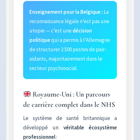
Enseignement pour la Belgique :
La
reconnaissance légale n’est pas une
utopie — c’est une
décision
politique
qui a permis à l’Allemagne
de structurer 2 500 postes de pair-
aidants, majoritairement dans le
secteur psychosocial.
Royaume-Uni : Un parcours
de carrière complet dans le NHS
Le système de santé britannique a
développé un
véritable écosystème
professionnel
: