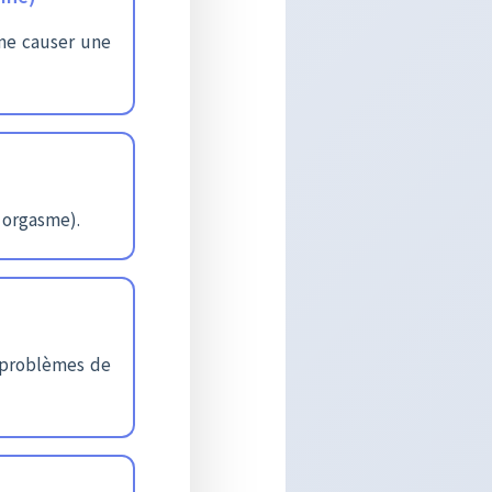
me causer une
n orgasme).
s problèmes de