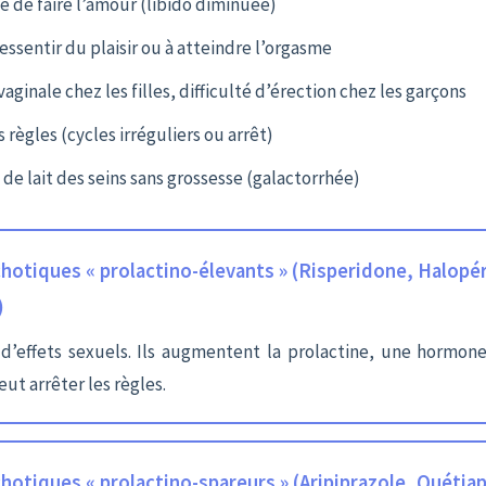
e de faire l’amour (libido diminuée)
ressentir du plaisir ou à atteindre l’orgasme
aginale chez les filles, difficulté d’érection chez les garçons
 règles (cycles irréguliers ou arrêt)
e lait des seins sans grossesse (galactorrhée)
hotiques « prolactino-élevants » (Risperidone, Halopér
)
d’effets sexuels. Ils augmentent la prolactine, une hormone
eut arrêter les règles.
hotiques « prolactino-spareurs » (Aripiprazole, Quétia