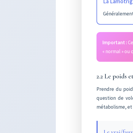
La Lamotrig
Généralement 
Important :
Ce
« normal » ou 
2.2 Le poids e
Prendre du poids
question de vol
métabolisme, et 
Le vrai/fau