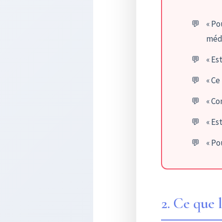
« Po
méd
« Es
« Ce
« Co
« Es
« Po
2. Ce que