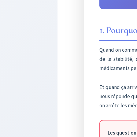
1. Pourquo
Quand on commen
de la stabilité
médicaments peuv
Et quand ça arri
nous réponde que 
on arrête les mé
Les question