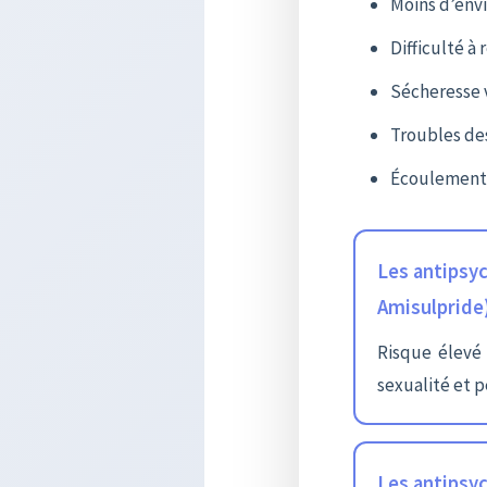
Moins d’envi
Difficulté à 
Sécheresse v
Troubles des
Écoulement d
Les antipsyc
Amisulpride
Risque élevé 
sexualité et p
Les antipsyc