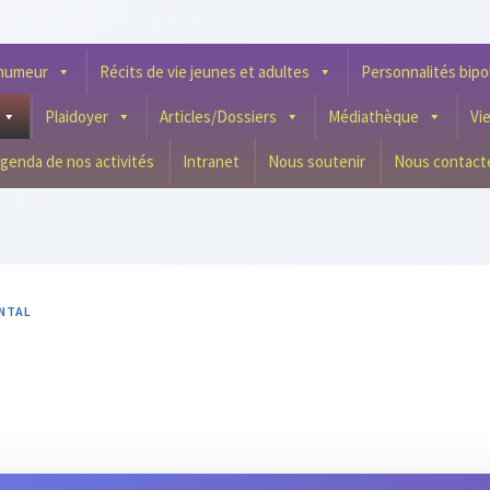
l’humeur
Récits de vie jeunes et adultes
Personnalités bipo
Plaidoyer
Articles/Dossiers
Médiathèque
Vi
genda de nos activités
Intranet
Nous soutenir
Nous contact
NTAL
qu’on Ne Pose Jamais.