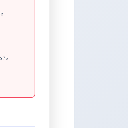
ce
o ? »