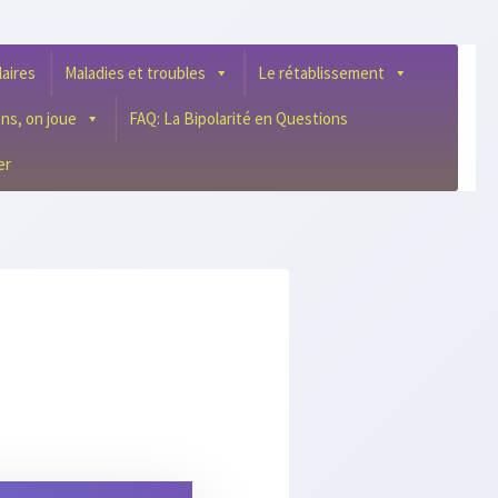
laires
Maladies et troubles
Le rétablissement
ens, on joue
FAQ: La Bipolarité en Questions
er