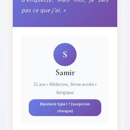
pas ce que j’ai. »
S
Samir
21 ans • Médecine, 3ème année •
Belgique
Bipolaire type I ? (suspicion
clinique)