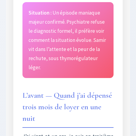
Situation :
Un épisode maniaque
majeur confirmé. Psychiatre refuse
le diagnostic formel, il préfère voir
comment la situation évolue. Samir
vit dans l’attente et la peur de la
rechute, sous thymorégulateur
léger.
L’avant — Quand j’ai dépensé
trois mois de loyer en une
nuit