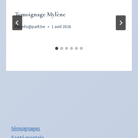
Temoignage Mylène
Par
info@parll.be
1 avril 2026
témoignages
Santé mentale