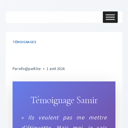
Aller
au
contenu
TÉMOIGNAGES
Témoignage Samir
Par
info@parll.be
1 avril 2026
Témoignage Samir
« Ils veulent pas me mettre
d’étiquette. Mais moi, je sais