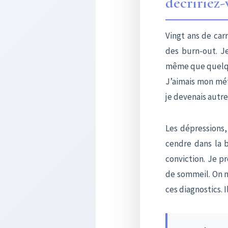
décririez-
Vingt ans de car
des burn-out. Je
même que quelque
J’aimais mon méti
je devenais autre
Les dépressions, 
cendre dans la 
conviction. Je pr
de sommeil. On me
ces diagnostics. 