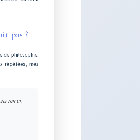
it pas ?
re de philosophie.
es répétées, mes
ais voir un