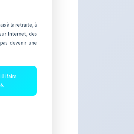
is à la retraite, à
 sur Internet, des
 pas devenir une
li faire
é.