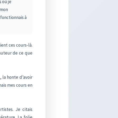
 où je
s mon
 fonctionnais à
ient ces cours-là.
hauteur de ce que
, la honte d’avoir
nais mes cours en
rtistes. Je citais
érature. La folie