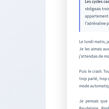
Les cycles cac
rédigeais troi
appartement et
l’adrénaline p
Le lundi matin, j
Je les aimais au
j’attendais de mo
Puis le crash. To
trop parlé, trop
mode automatique
Je pensais que 
Baudelaire, Rimb