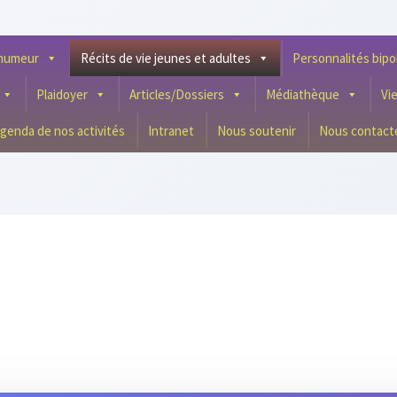
l’humeur
Récits de vie jeunes et adultes
Personnalités bipo
Plaidoyer
Articles/Dossiers
Médiathèque
Vi
genda de nos activités
Intranet
Nous soutenir
Nous contact
Elise