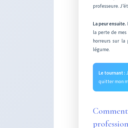
professeure. J’ét
La peur ensuite.
la perte de mes f
horreurs sur la
légume.
Le tournant :
J
quitter mon ma
Comment l
profession