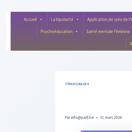
Aller
Accueil
La bipolarité
Application de suivi de 
au
Psychoéducation
Santé mentale féminine
contenu
A
TÉMOIGNAGES
Témoignage 
Par
info@parll.be
31 mars 2026