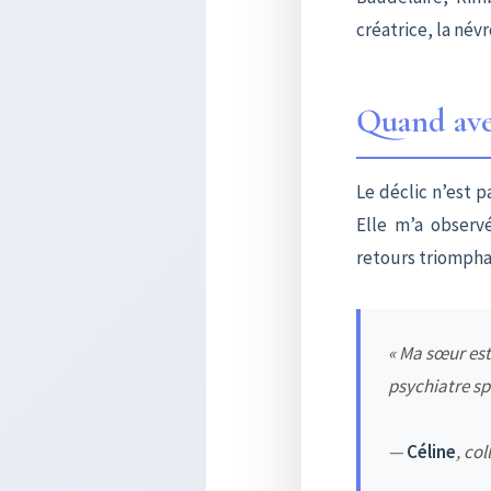
créatrice, la név
Quand avez
Le déclic n’est p
Elle m’a observ
retours triomphau
« Ma sœur est
psychiatre spé
—
Céline
, co