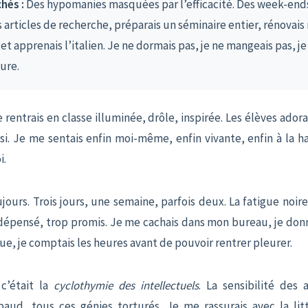
hés :
Des hypomanies masquées par l’efficacité. Des week-ends
s articles de recherche, préparais un séminaire entier, rénovai
 apprenais l’italien. Je ne dormais pas, je ne mangeais pas, je
ure.
e rentrais en classe illuminée, drôle, inspirée. Les élèves adora
ssi. Je me sentais enfin moi-même, enfin vivante, enfin à la 
i.
ujours. Trois jours, une semaine, parfois deux. La fatigue noire
 dépensé, trop promis. Je me cachais dans mon bureau, je don
, je comptais les heures avant de pouvoir rentrer pleurer.
c’était la
cyclothymie des intellectuels
. La sensibilité des a
aud, tous ces génies torturés. Je me rassurais avec la litt