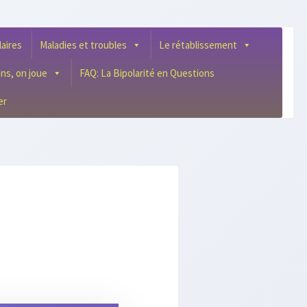
laires
Maladies et troubles
Le rétablissement
ens, on joue
FAQ: La Bipolarité en Questions
er