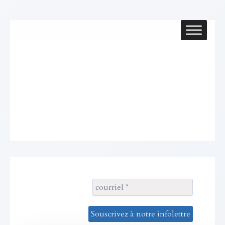
Aller
au
contenu
Objet social